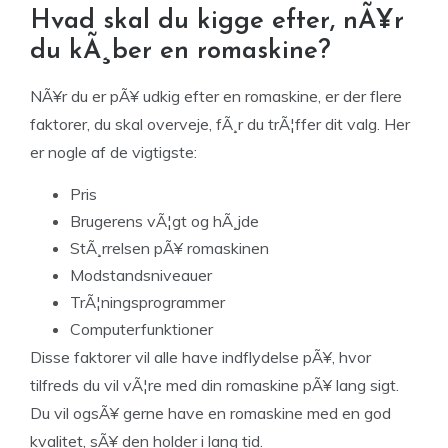
Hvad skal du kigge efter, nÃ¥r
du kÃ¸ber en romaskine?
NÃ¥r du er pÃ¥ udkig efter en romaskine, er der flere
faktorer, du skal overveje, fÃ¸r du trÃ¦ffer dit valg. Her
er nogle af de vigtigste:
Pris
Brugerens vÃ¦gt og hÃ¸jde
StÃ¸rrelsen pÃ¥ romaskinen
Modstandsniveauer
TrÃ¦ningsprogrammer
Computerfunktioner
Disse faktorer vil alle have indflydelse pÃ¥, hvor
tilfreds du vil vÃ¦re med din romaskine pÃ¥ lang sigt.
Du vil ogsÃ¥ gerne have en romaskine med en god
kvalitet, sÃ¥ den holder i lang tid.