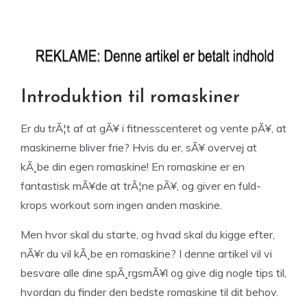
Introduktion til romaskiner
Er du trÃ¦t af at gÃ¥ i fitnesscenteret og vente pÃ¥, at
maskinerne bliver frie? Hvis du er, sÃ¥ overvej at
kÃ¸be din egen romaskine! En romaskine er en
fantastisk mÃ¥de at trÃ¦ne pÃ¥, og giver en fuld-
krops workout som ingen anden maskine.
Men hvor skal du starte, og hvad skal du kigge efter,
nÃ¥r du vil kÃ¸be en romaskine? I denne artikel vil vi
besvare alle dine spÃ¸rgsmÃ¥l og give dig nogle tips til,
hvordan du finder den bedste romaskine til dit behov.