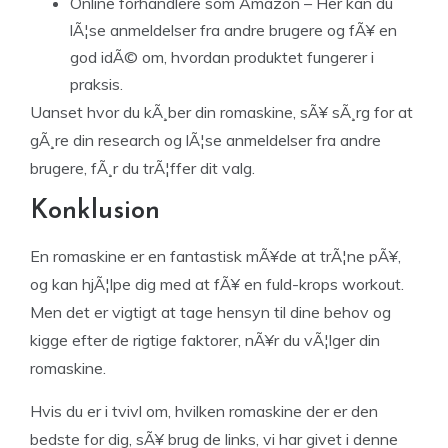
Online forhandlere som Amazon – Her kan du
lÃ¦se anmeldelser fra andre brugere og fÃ¥ en
god idÃ© om, hvordan produktet fungerer i
praksis.
Uanset hvor du kÃ¸ber din romaskine, sÃ¥ sÃ¸rg for at
gÃ¸re din research og lÃ¦se anmeldelser fra andre
brugere, fÃ¸r du trÃ¦ffer dit valg.
Konklusion
En romaskine er en fantastisk mÃ¥de at trÃ¦ne pÃ¥,
og kan hjÃ¦lpe dig med at fÃ¥ en fuld-krops workout.
Men det er vigtigt at tage hensyn til dine behov og
kigge efter de rigtige faktorer, nÃ¥r du vÃ¦lger din
romaskine.
Hvis du er i tvivl om, hvilken romaskine der er den
bedste for dig, sÃ¥ brug de links, vi har givet i denne