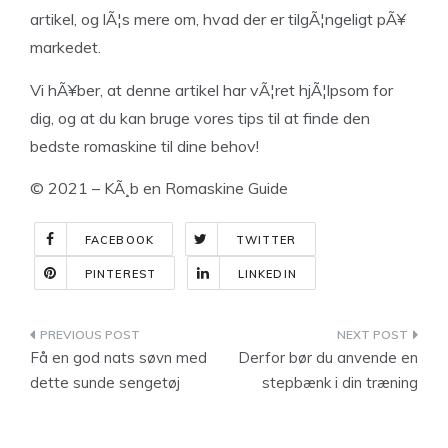
artikel, og lÃ¦s mere om, hvad der er tilgÃ¦ngeligt pÃ¥
markedet.
Vi hÃ¥ber, at denne artikel har vÃ¦ret hjÃ¦lpsom for
dig, og at du kan bruge vores tips til at finde den
bedste romaskine til dine behov!
© 2021 – KÃ¸b en Romaskine Guide
FACEBOOK
TWITTER
PINTEREST
LINKEDIN
Indlægsnavigation
Få en god nats søvn med
Derfor bør du anvende en
dette sunde sengetøj
stepbænk i din træning