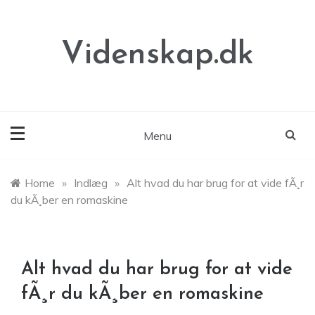
Skip
to
content
Videnskap.dk
Menu
Home
»
Indlæg
»
Alt hvad du har brug for at vide fÃ¸r
du kÃ¸ber en romaskine
Alt hvad du har brug for at vide
fÃ¸r du kÃ¸ber en romaskine