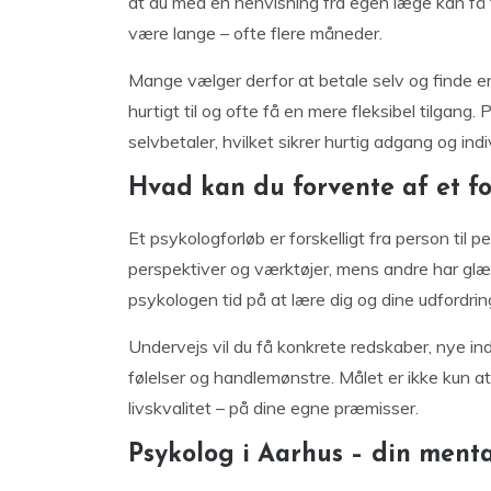
at du med en henvisning fra egen læge kan få 
være lange – ofte flere måneder.
Mange vælger derfor at betale selv og finde 
hurtigt til og ofte få en mere fleksibel tilgan
selvbetaler, hvilket sikrer hurtig adgang og indi
Hvad kan du forvente af et fo
Et psykologforløb er forskelligt fra person til p
perspektiver og værktøjer, mens andre har glæ
psykologen tid på at lære dig og dine udfordri
Undervejs vil du få konkrete redskaber, nye in
følelser og handlemønstre. Målet er ikke kun a
livskvalitet – på dine egne præmisser.
Psykolog i Aarhus – din ment