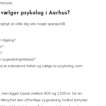
historie.
 vælger psykolog i Aarhus?
igtigt at stille dig selv nogle spørgsmål:
n tilgang?
er?
i?
 sygesikringstilskud?
d at indsnævre feltet og vælge en psykolog, som
, men ligger typisk mellem 900 og 1300 kr. for en
ilknyttet den offentlige sygesikring, hvilket betyder,