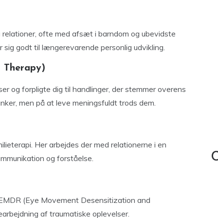
g relationer, ofte med afsæt i barndom og ubevidste
 sig godt til længerevarende personlig udvikling.
 Therapy)
r og forpligte dig til handlinger, der stemmer overens
anker, men på at leve meningsfuldt trods dem.
ilieterapi. Her arbejdes der med relationerne i en
C
kommunikation og forståelse.
.a. EMDR (Eye Movement Desensitization and
earbejdning af traumatiske oplevelser.