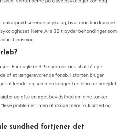
tilskud. Ventetiderne på disse psykologer kan dog
en privatpraktiserende psykolog, hvor man kan komme
g. Psykologhuset Nørre Allé 32 tilbyder behandlinger som
viduel tilpasning.
rløb?
erson. For nogle er 3-5 samtaler nok til at få nye
de af et længerevarende forløb. I starten bruger
nger at kende, og sammen lægger I en plan for arbejdet.
dsigter og ofte en øget bevidsthed om dine tanker,
t “løse problemer”, men at skabe mere ro, klarhed og
ale sundhed fortjener det