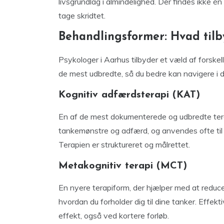
livsgrundlag i almindelighed. Der findes ikke én ri
tage skridtet.
Behandlingsformer: Hvad tilb
Psykologer i Aarhus tilbyder et væld af forskel
de mest udbredte, så du bedre kan navigere i d
Kognitiv adfærdsterapi (KAT)
En af de mest dokumenterede og udbredte ter
tankemønstre og adfærd, og anvendes ofte til 
Terapien er struktureret og målrettet.
Metakognitiv terapi (MCT)
En nyere terapiform, der hjælper med at redu
hvordan du forholder dig til dine tanker. Effek
effekt, også ved kortere forløb.