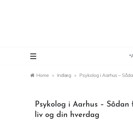
Skip
to
content
*
Home
»
Indlæg
»
Psykolog i Aarhus – Sådan 
Psykolog i Aarhus – Sådan f
liv og din hverdag