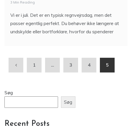
3 Min Reading
Vi er i juli. Det er en typisk regnvejrsdag, men det
passer egentlig perfekt. Du behøver ikke længere at
undskylde eller bortforklare, hvorfor du spenderer
1
…
3
4
5
Søg
Søg
Recent Posts